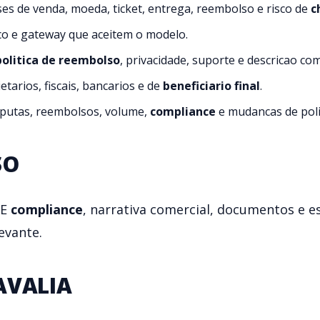
ises de venda, moeda, ticket, entrega, reembolso e risco de
c
co e gateway que aceitem o modelo.
politica de reembolso
, privacidade, suporte e descricao com
tarios, fiscais, bancarios e de
beneficiario final
.
isputas, reembolsos, volume,
compliance
e mudancas de polit
SO
 E
compliance
, narrativa comercial, documentos e 
evante.
AVALIA