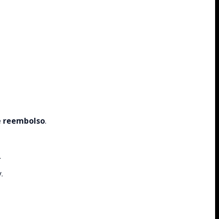
de reembolso
.
.
.