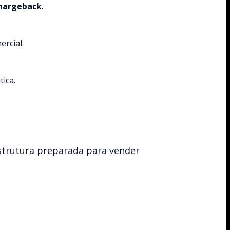
hargeback
.
ercial.
ica.
estrutura preparada para vender