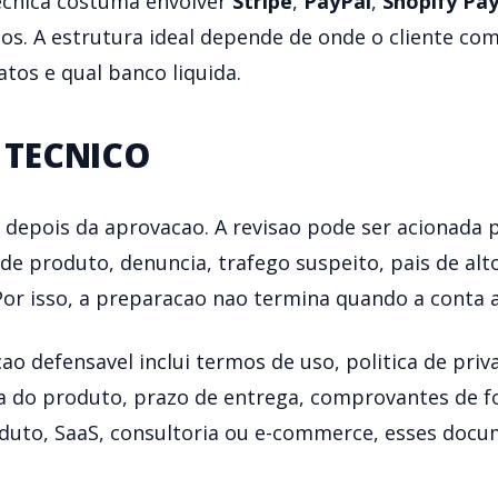
tecnica costuma envolver
Stripe
,
PayPal
,
Shopify Pa
ncos. A estrutura ideal depende de onde o cliente c
atos e qual banco liquida.
TECNICO
 depois da aprovacao. A revisao pode ser acionada
e produto, denuncia, trafego suspeito, pais de alto
Por isso, a preparacao nao termina quando a conta 
 defensavel inclui termos de uso, politica de priv
ra do produto, prazo de entrega, comprovantes de 
oduto, SaaS, consultoria ou e-commerce, esses doc