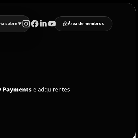
eia sobre
Área de membros
y Payments
e adquirentes