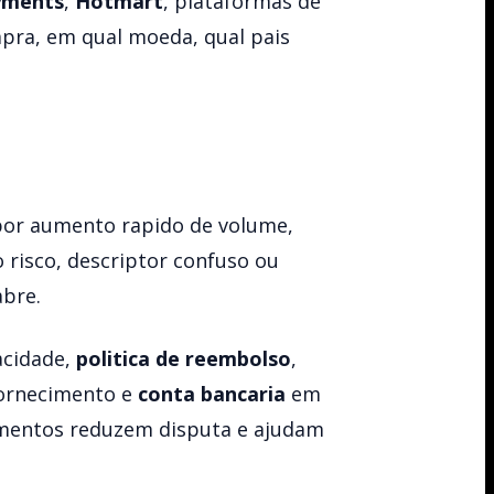
yments
,
Hotmart
, plataformas de
ompra, em qual moeda, qual pais
 por aumento rapido de volume,
 risco, descriptor confuso ou
abre.
acidade,
politica de reembolso
,
fornecimento e
conta bancaria
em
umentos reduzem disputa e ajudam