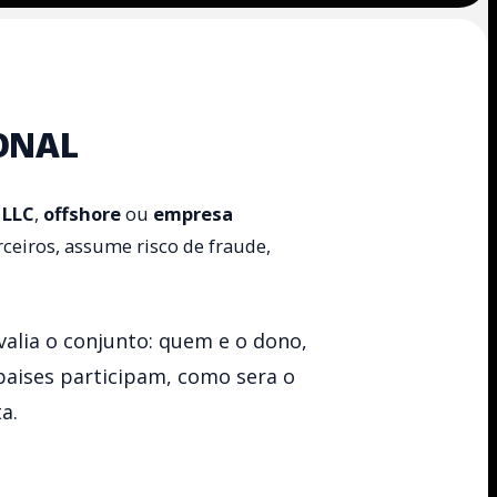
ONAL
a
LLC
,
offshore
ou
empresa
rceiros, assume risco de fraude,
alia o conjunto: quem e o dono,
paises participam, como sera o
a.