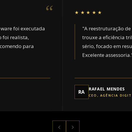
“
★★★★★
aware foi executada
"A reestruturação de
foi realista,
trouxe a eficiência 
Recomendo para
sério, focado em res
Excelente assessoria.
RAFAEL MENDES
RA
CEO, AGÊNCIA DIGI