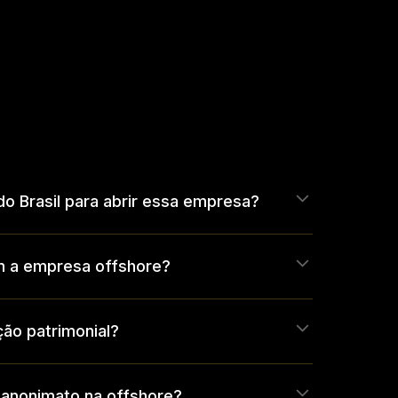
 do Brasil para abrir essa empresa?
am a empresa offshore?
ção patrimonial?
l anonimato na offshore?