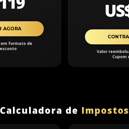
119
US
R AGORA
CONTRA
l em formato de
esconto
Valor reembols
Cupom 
Calculadora de
Imposto